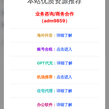
本站优质资源推荐
率
●支援帳密認證/白名單
业务咨询/商务合作
（adm9859）
●多種計劃，提供廣泛的付款方式
海外抖音：
详细了解
数据统计
账号合租：
点击进入
GPT代充：
详细了解
机场推荐：
点击进入
住宅代理：
详细了解
办公软件：
详细了解