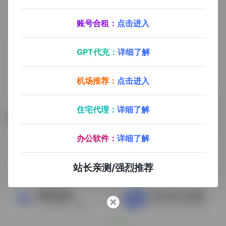
账号合租：
点击进入
GPT代充：
详细了解
机场推荐：
点击进入
住宅代理：
详细了解
相关导航
办公软件：
详细了解
IPdodo
StormProxies 全球代理IP
TikTok运营线路，TikTok直播专线，矩阵运营，矩阵直播，精品养号，全终端一键链接
全球大数据IP资源服务商，一千多家公司选择了StormProxies，全球纯净住宅IP，让数据采集更简单。
站长亲测/强烈推荐
跨境百宝箱
SmartProxy全球IP代理
Tiktok商品，刷粉，白号，千粉号，静态IP，应有尽有
Smartproxy专业海外http代理商，千万优质纯净住宅IP资源，全球覆盖，高匿稳定提供100%原生住宅IP，支持社交账户，电商平台，网络数据收集等服务，操作简单使用方便，支持支付宝/微信付款