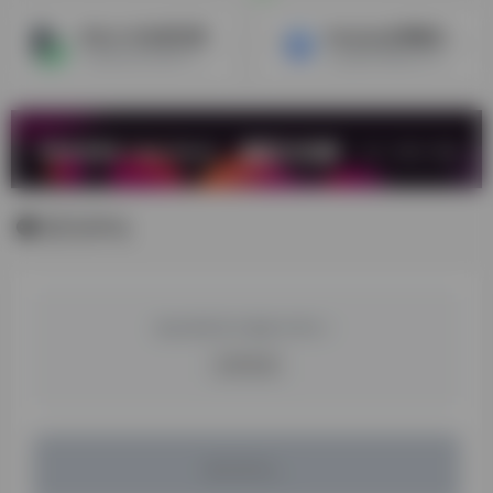
ROLA-IP全球代理
Ownips全球静态IP代理
专业的全球代理IP平台，包含200+国家代理IP，住宅IP，动态静态IP，Http/Sock5海外代理IP等~支持中文，使用方便操作简单，支持加密货币/支付宝/信用卡付款
企业级全球静态IP代理服务商，全球100+国家地区，独享原生静态ISP 基于您的业务场景提供高质量IP，全方位满足跨境电商、社媒营销需求，原生单/双ISP，99.99%在线稳定运行。
暂无评论
您必须登录才能参与评论！
立即登录
暂无评论...