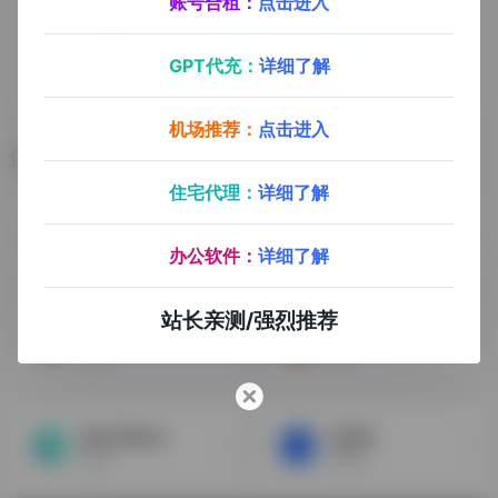
账号合租：
点击进入
GPT代充：
详细了解
机场推荐：
点击进入
相关导航
住宅代理：
详细了解
Hepsiburada
AIIegro
贺佰狮（土耳其）
波兰
办公软件：
详细了解
站长亲测/强烈推荐
Cdiscount
Paytmmall
法国
印度
ManoMano
OZON
欧洲
俄罗斯