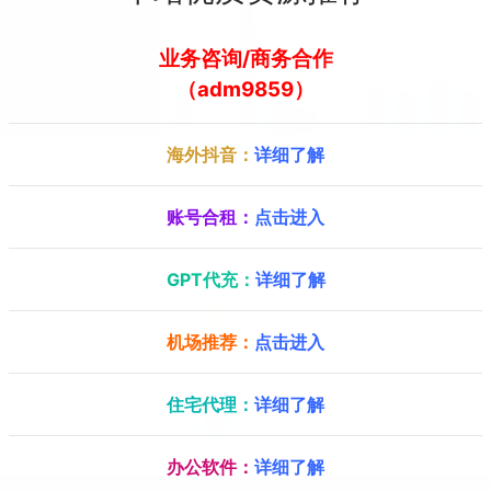
业务咨询/商务合作
（adm9859）
海外抖音：
详细了解
账号合租：
点击进入
GPT代充：
详细了解
ZOHO
域名邮箱注册
机场推荐：
点击进入
住宅代理：
详细了解
Outlook
微软outlook邮箱
办公软件：
详细了解