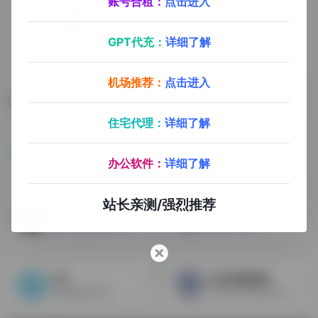
账号合租：
点击进入
GPT代充：
详细了解
机场推荐：
点击进入
相关导航
住宅代理：
详细了解
Whoer
IP地址查询
用于检查Interner的匿名服务器，伪装度查询
唯一基于实时BGP/ASN数据分析的IP数据库
办公软件：
详细了解
站长亲测/强烈推荐
Pixelscan
原生IP查询
浏览器指纹检测，浏览器指纹信息查询
2IP
IP洁净度检测
在线检测IP地址
查找任何IP地址以欺诈查该IP，检查欺诈分数，查看支持信息，包括真实国家，运营商，代理状态和Tor状态。