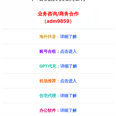
业务咨询/商务合作
（adm9859）
海外抖音：
详细了解
账号合租：
点击进入
GPT代充：
详细了解
WhatsApp
的图片视频分享社交平台
Facebook旗下的全球性移动聊天工具
机场推荐：
点击进入
住宅代理：
详细了解
Facebook
俗称“电报”，是一款全球知名度非常高的加密聊天工具
全球最大的社交媒体平台
办公软件：
详细了解