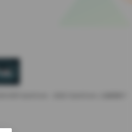
 DigitalOcean，当您在 DigitalOcean 上创建新帐户