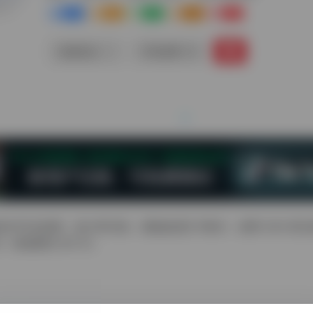
0
0
0
0
0
链接直达
手机查看
知名的VPS主机商，按小时付款，最低款是5刀每月。使用 200 美元积分试用
（有效期为 60 天）