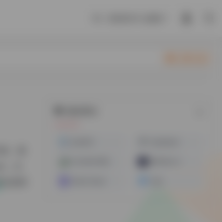
吶，你想成为什么颜色？
立即入驻
随机网址
OneVPS
HostHatch
时付款，最
CLOUDCONE
REGXALLC
an，当
 美元的积
Suike Cloud
Vultr