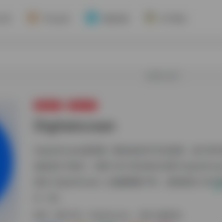
介绍
平台会员
资源对接
关于我们
欢迎入驻！
网络代理
海外VPS
Digitalocean
DigitalOcean是美国一家知名的VPS主机商，按小
低款是5刀每月。使用 200 美元积分试用 DigitalOce
您在 DigitalOcean 上创建新帐户时，您将收到 200
分（有...
标签：
海外VPS
Digitalocean
海外云服务器