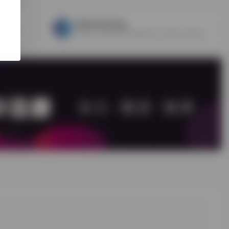
Blend Hosting
cloudcone是一家美国主机商，规模做得也挺大的，他们之前一直做的是CN2 GT的美国VPS，可以按小时计费，并提供有CN2 GIA的美国VPS。
Blend Hosting VPS 托管计划，Blend Hosting，一家成立于 2005 年的马来西亚托管服务商。其中，Linux VPS 每月最低仅需$5.59，Windows VPS 每月最低仅需$9.59，支持的付款方式有贝宝或比特币/加密货币及信用卡。