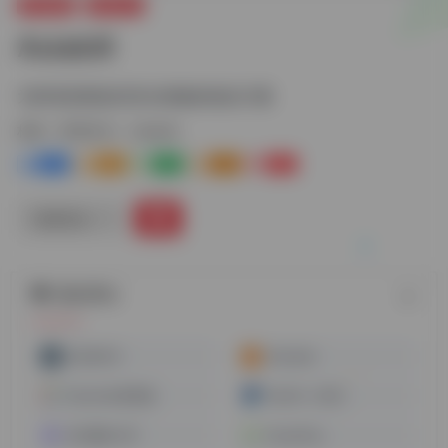
跨境电商
跨境支付
Asiabill
为跨境卖家提供安全便捷的收款方案
标签：
跨境支付
Asiabill
0
0
0
0
1+
链接直达
随机网址
SUNRATE
xTransfer
Payoneer派安盈
PayPal（贝宝）
宝付国际 GET
OceanPay