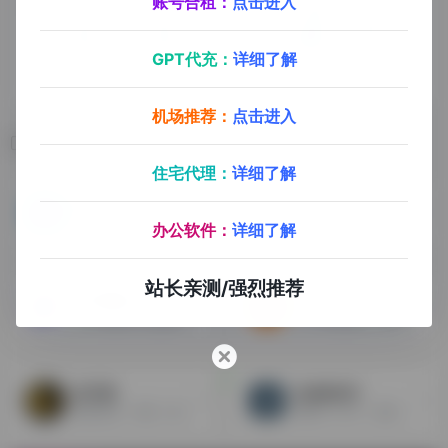
账号合租：
点击进入
GPT代充：
详细了解
机场推荐：
点击进入
相关导航
住宅代理：
详细了解
Skyee
Skrill
费率0.2%封顶，注册即享90天0费率，人民币提现秒到账
数百万人都在使用的数字钱包
办公软件：
详细了解
站长亲测/强烈推荐
宝付国际 GET
xTransfer
35万免费结汇额度限时优惠，透明汇率0汇损，1小时即到账
开户快速便捷，收款快，成本低
光子易
SUNRATE
提供灵活，丰富，高效，无缝的跨境支付新体验
费率0-0.5%，支持多平台本土店铺，安全合规多牌照