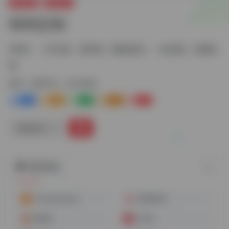
跨境电商
货源平台
SDS定制
0库存，一件代发，高利润，极速发货，一站定制，货通全
球
标签：
货源平台
SDS定制
1+
0
1
0
1
链接直达
随机网址
CJdropshipping
中国制造网
慧聪网
工邦邦