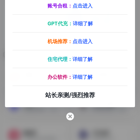
账号合租：
点击进入
GPT代充：
详细了解
机场推荐：
点击进入
相关导航
住宅代理：
详细了解
货捕头
工品优选
办公软件：
详细了解
服装批发货源平台
京东工业旗下工厂直供进货平台
站长亲测/强烈推荐
1688
EasyYa易芽
已覆盖原材料，工业品，服装服饰，家居百货，小商品等12个行业大类，提供原料-生产-加工，现货等一系列的供应产品和服务
跨境电商选品，供应链采购
搜款网
马可波罗
广州最大的女装批发平台
B2B综合平台