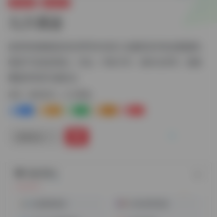
跨境电商
物流货代
九方通逊
提供时效最稳定的全球FBA头程入仓服务及本地仓配服务，
物流产品包括海运，空运，中欧卡车，海外仓等等，线路
覆盖所有亚马逊站点
标签：
物流货代
九方通逊
1
2-
1+
1+
0
链接直达
随机网址
佳成国际物流
FedEx联邦快递