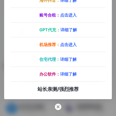
海外抖音：
详细了解
账号合租：
点击进入
GPT代充：
详细了解
机场推荐：
点击进入
住宅代理：
详细了解
相关导航
办公软件：
详细了解
深圳憬途物流
宝通达国际物流
深圳欧美跨境物流，FBA头程，海外仓，为跨境电商卖家提供高效，优质，安全的一站式跨境电商物流服务和高端定制的物流解决方案
专注美国空海派，加拿大空海派，欧洲空海派，欧洲铁路，国际快递，美国海外仓，美国专线大包，USPS专线等
站长亲测/强烈推荐
意大利正达物流
邮易斯国际速递（深圳）
为跨境电商客户打造的仓储与运输一体化国际物流服务
欧美专线，跨境电商FBA，海外仓，虚拟海外仓，一件代发，美国超大件