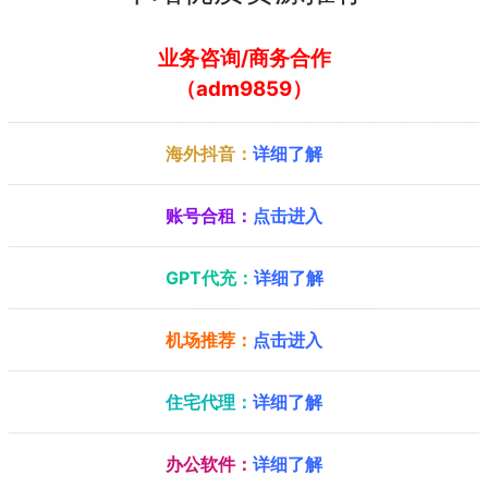
业务咨询/商务合作
（adm9859）
海外抖音：
详细了解
账号合租：
点击进入
GPT代充：
详细了解
17TRAC全球物流查询
发跨国物流，用智索通安全放心，失效稳定，价格便宜
全球物流查询平台
机场推荐：
点击进入
住宅代理：
详细了解
大森林物流
长期专注美国，加拿大，欧洲跨境电商物流服务，依托20多年国际物流经验，满足跨境电商卖家的不同的物流需求，同时具备全链条的资源整合能力以及可靠的舱位和优势价格，全程自建渠道，自主操作，合规出海有保障
办公软件：
详细了解