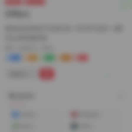
跨境电商
Deals平台
Offers
服装食品休闲类的产品比较火爆，电子类产品也有，需要
把deal发给编辑审核
标签：
Deals平台
Offers
0
2-
0
0
0
链接直达
随机网址
Dealsplus
Redflagdeals
Dealsea
Dealabs