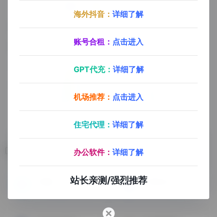
海外抖音：
详细了解
账号合租：
点击进入
GPT代充：
详细了解
机场推荐：
点击进入
住宅代理：
详细了解
相关导航
办公软件：
详细了解
站长亲测/强烈推荐
欧税通
亚易知识产权
深圳欧税通技术有限公司成立于2019年，一站式欧洲站合规服务智能SaaS平台，VAT行业市占率第一，专注各国VAT注册，EPR合规，商标注册等跨境合规服务
主营全球商标注册，转让，专利申请，版权登记，跨境侵权咨询，店铺合规与维权咨询，律师诉讼及和解，欧洲与中东VAT注册等服务