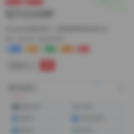
运营工具
ERP工具
甩手店长ERP
Shopee认证最佳ERP，无货源卖家首选运营工具
标签：
ERP工具
甩手店长ERP
0
0
0
0
0
链接直达
随机网址
超级店长ERP
上马ERP
通途ERP
万里牛跨境ERP
赛盒ERP
妙手ERP