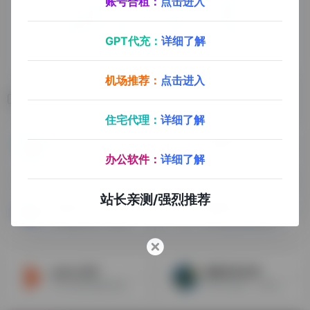
账号合租：
点击进入
GPT代充：
详细了解
机场推荐：
点击进入
相关导航
住宅代理：
详细了解
多客
马帮ERP
一人同时管理200个店铺的跨境智能客服系统
仓储全流程，财务计算，销售管理，WMS发货
办公软件：
详细了解
站长亲测/强烈推荐
积加ERP
赛狐ERP
专注精品大卖，跨境精品卖家优选
亚马逊卖家必备的运营管理系统
upfos ERP
超级店长ERP
专注东南亚国际品牌背书，OMS+WMS+CRM，大数据分析，云仓，聊天工具
多平台对接，订单管理，产品管理，上架管理