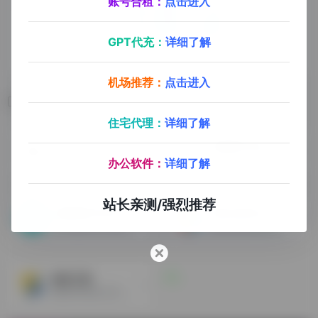
账号合租：
点击进入
GPT代充：
详细了解
机场推荐：
点击进入
相关导航
住宅代理：
详细了解
Publicwww
检测网址标红
在网页HTML，JS和CSS代码中查找任何字母数字片段，签名和关键字
官方链接，检测网站是否被标红
办公软件：
详细了解
站长亲测/强烈推荐
检测网络环境/IP查询
网站信用评估
用于检查Intermet的匿名性服务器
网站信用等级评估
站长工具
国内SEO站长工具，有不少很不错的免费工具