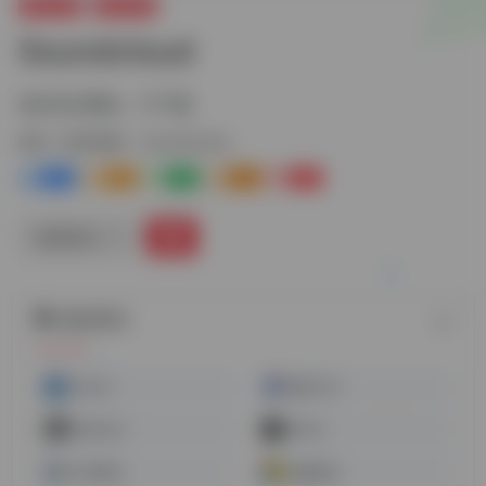
素材资源
配音素材
Soundcloud
创作音乐网站，可下载
标签：
配音素材
Soundcloud
0
1-
0
0
0
链接直达
随机网址
Videvo
魔音工坊
Billboard
Mixkit
讯飞配音
微软配音