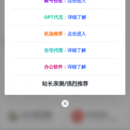
账号合租：
点击进入
GPT代充：
详细了解
机场推荐：
点击进入
相关导航
住宅代理：
详细了解
Helium 10
DS Quick View
选品，选关键词，做市场调研，用H10就够了（现已支持沃尔玛）
免费必备，好处是不需要点到listing中就能查看排名
办公软件：
详细了解
站长亲测/强烈推荐
欧鹭插件
插件小屋
专业插件免费领取，查销量，分析变体，监控价格，评论下载，首创关联流量分析等
Chrome插件下载网站
Fatkun图片批量下载
TubeBuddy
找出当前页面的所有图片，可以按分辨率，链接等筛选图片进行下载
Youtube插件，超级强大的Youtube工具