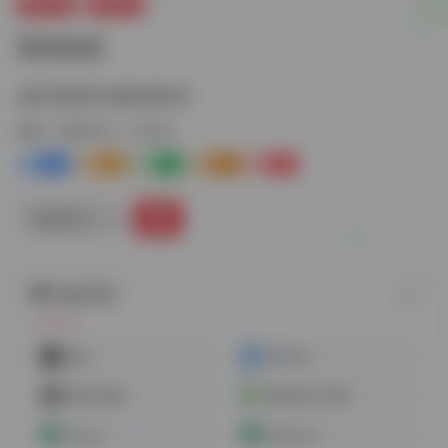
常用工具
效率办公
Xmind
思维导图和头脑风暴软件
标签：
效率办公
Xmind
3+
2-
1
0
2+
链接直达
随机网址
幕享
Worktile
密码生成器
链接生成二维码
scrcpy
QtScrcpy