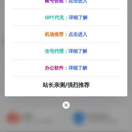
账号合租：
点击进入
GPT代充：
详细了解
机场推荐：
点击进入
相关导航
住宅代理：
详细了解
密码生成器
Email-hunter
快速生成独一无二且安全、随机的密码，以保持网络账户安全。
输入网址域名，可以查找有没有相关的邮件地址
办公软件：
详细了解
站长亲测/强烈推荐
ToDesk
批量网站打开工具
免费的电脑端远程控制工具，体验流畅
批量网站打开工具
islide
Processon
强大的PPT插件神器
在线作图工具的聚合平台，它可以在线画流程图，思维导图，UI原型图，UML，网络拓扑图，组织结构图等等