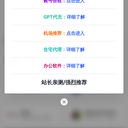
账号合租：
点击进入
GPT代充：
详细了解
机场推荐：
点击进入
相关导航
住宅代理：
详细了解
CJ Affiliate
Neverblue
提供了很多实用的统计数据，并且包含各种类型的产品供我们选择
信誉最好的CPA广告联盟
办公软件：
详细了解
站长亲测/强烈推荐
CDkeys
APDB
游戏分销平台
各种虚拟产品，实体产品分销平台
Awin
eBay Partner Nerwork
拥有6000多个活跃商家，是一个非常大的网络联盟
大量的产品，但是必须有一个大流量的网站才能取得成功