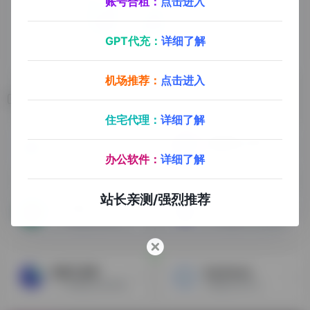
账号合租：
点击进入
GPT代充：
详细了解
机场推荐：
点击进入
相关导航
住宅代理：
详细了解
DeepSeek
视频翻译-象寄
DeepSeek是一款由杭州深度求索（DeepSeek）人工智能基础技术研究有限公司开发的人工智能大模型产品，专注于提供高效、智能的文本生成与理解服务，支持对话、写作、解题等场景。作为当前AI领域的重要参与者，DeepSeek通过其强大的自然语言处理能力，为用户提供包括问答、写作辅助、代码生成、翻译等在内的多样化功能。
视频语言翻译，视频文字翻译
办公软件：
详细了解
站长亲测/强烈推荐
AI工具箱
Hour One
一个免费提供各种AI工具，实用软件，资源素材的AI导航网站
人工智能文字生成视频
在线工具库
Synthesia
一个免费提供各种网络资源，在线工具，实用软件，设计素材的导航网站-知行集工具库
AI视频生成平台