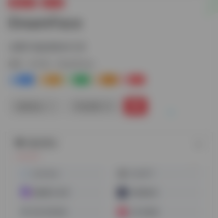
视频工具
AI工具
DreamFace
让图片动起来的AI工具
标签：
AI工具
DreamFace
0
0
0
0
0
链接直达
手机查看
随机网址
Synthesia
ChatGPT
视频翻译-象寄
AI视频换脸
图片背景消除
文本转视频