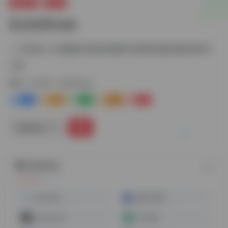
视频工具
AI工具
AutoDraw
一个应用人工智能技术把你的随手涂鸦变成绘画的神奇AI
工具
标签：
AI工具
AutoDraw
1+
0
0
0
0
链接直达
随机网址
Synthesia
在线工具库
DreamFace
AI工具箱