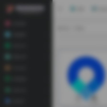
首页
站点
粉丝福利
热门（广告位）
基础教程
常用工具
网络代理
平台会员
跨境电商
运营工具
海外推广
0
57,363