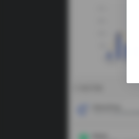
相关导航
Cherry Proxy
IPdodo