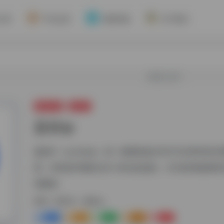
介绍
平台会员
资源对接
关于我们
欢迎入驻！
网络代理
静态IP
荔枝ip
荔枝IP（lycheeip）是一家拥有超3000万全球IP的
商，所有的IP都经过AI+算法的滤洗，专为跨境电商
营服务。
标签：
静态IP
荔枝ip
0
1-
0
0
0