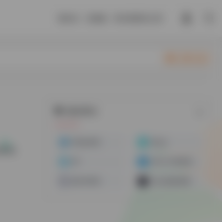
隆科多，皇额娘，果冻我要喜之郎。
立即入驻
随机网址
IP地址查询
Whoer
支持信
2IP
iPinfo-IP种类查询
原生IP查询
Yalala指纹检测