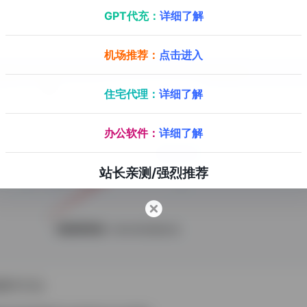
GPT代充：
详细了解
弹出提示添加扩展程序，点击添加扩展程序，即安装完成。
机场推荐：
点击进入
住宅代理：
详细了解
办公软件：
详细了解
站长亲测/强烈推荐
X插件方法