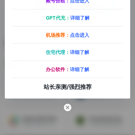
账号合租：
点击进入
GPT代充：
详细了解
机场推荐：
点击进入
相关导航
住宅代理：
详细了解
Builtwith
Moneyrobot
查看网站是用什么开发的，技术分析工具
外链群发工具，可以将内容提交外链发布到数千个网站
办公软件：
详细了解
站长亲测/强烈推荐
谷歌站长工具
Majestic
关键词工具，外链工具，竞争对手网站分析
桌面端SEO工具，查看谁链接到你的网站
OpenLinkProfiler
Screaming Frog
免费的外链查询工具，非常实用
目前最好用的模拟蜘蛛爬行工具，可以对网站的URL和标题进行分析