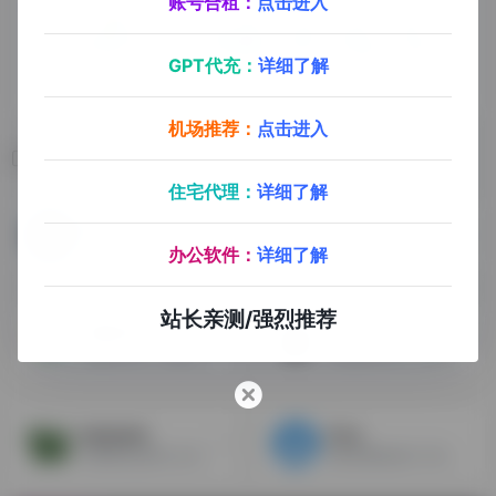
账号合租：
点击进入
GPT代充：
详细了解
机场推荐：
点击进入
相关导航
住宅代理：
详细了解
Majestic
Smallseotools
桌面端SEO工具，查看谁链接到你的网站
国外SEO小工具合集网站，非常实用
办公软件：
详细了解
站长亲测/强烈推荐
谷歌站长工具
Moneyrobot
关键词工具，外链工具，竞争对手网站分析
外链群发工具，可以将内容提交外链发布到数千个网站
Builtwith
51.la
查看网站是用什么开发的，技术分析工具
国内的网站统计工具，有不少非常不错的免费工具