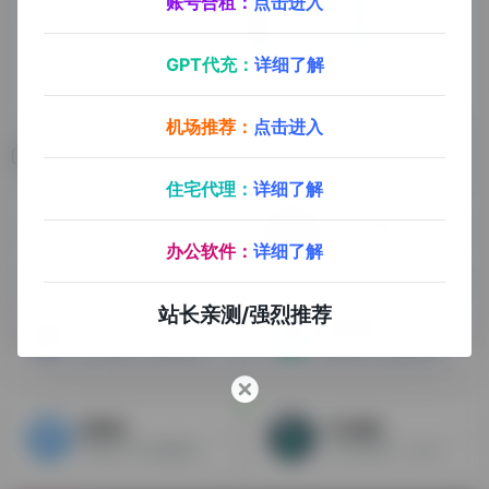
账号合租：
点击进入
GPT代充：
详细了解
机场推荐：
点击进入
相关导航
住宅代理：
详细了解
TOPAZ LABS
小丸工具箱
ChatGPT Plus 会员合租平台：https://nf.video/2KzVB (全场优惠码: explorer666)。Topaz Video AI视频放大修复软件，可以轻松把1080P分辨率的视频提升到4K，操作简单，Topaz Video AI 利用AI技术可以对视频进行放大，增强，补帧，防抖等效果，是视频后期的利器。
小丸工具箱是一款用于处理音视频等多媒体文件的压缩软件。高质量的H264+AAC视频压制。
办公软件：
详细了解
站长亲测/强烈推荐
GhostCut
腾讯智影
鬼手剪辑，专业电商视频处理，AI视频剪辑工具
腾讯旗下专属智能创作工具
爱剪辑
万兴喵影
简单易上手的视频剪辑软件
万兴科技旗下一款付费视频剪辑工具，功能强大