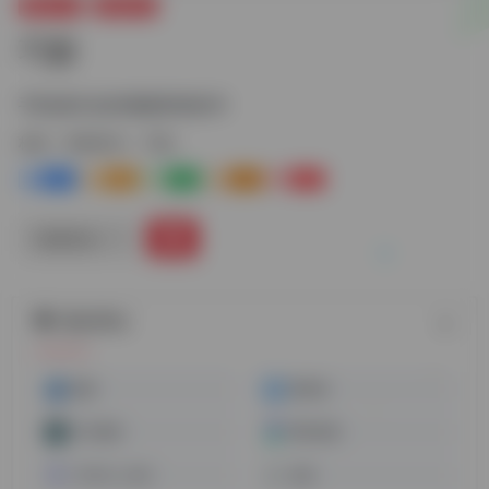
视频工具
剪辑软件
巧影
手机端专业的视频剪辑软件
标签：
剪辑软件
巧影
1+
0
0
0
0
链接直达
随机网址
固桥
爱剪辑
万兴喵影
腾讯智影
TOPAZ LABS
传影