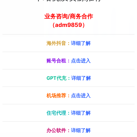
业务咨询/商务合作
（adm9859）
海外抖音：
详细了解
账号合租：
点击进入
GPT代充：
详细了解
TOPAZ LABS
机场推荐：
点击进入
住宅代理：
详细了解
Premiere
办公软件：
详细了解