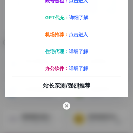
账号合租：
点击进入
GPT代充：
详细了解
机场推荐：
点击进入
相关导航
住宅代理：
详细了解
深圳市易通达海外仓
智运网海外仓
一件换标，移仓换标，补仓中转，退运回港，虚拟海外仓
面向中小卖家的跨境物流智慧履约平台，高效履约，一键智达
办公软件：
详细了解
站长亲测/强烈推荐
青岛凯莱荟国际仓储物流
仓盛美国海外仓
专注于跨境电商领域的一站式进出口服务平台
仓盛海外仓，10年跨境电商仓库运营经验，主营北美海外仓业务，包括仓储配送，一件代发，FBA中转和退仓换标等服务
枫筝国际加拿大海外仓
深圳前海邦贝云仓供应链
专注于加拿大市场，中大件一件代发，亚马逊中转补货
成立于2021年，隶属于万邦速达集团，专注于跨境电商提供一站式全程物流解决方案