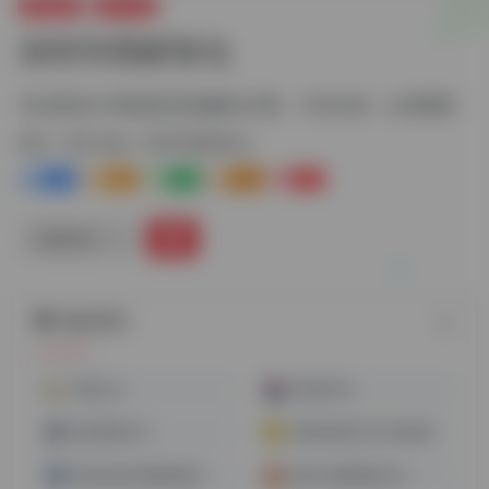
跨境电商
海外仓储
深圳市西邮智仓
专注欧美大件物流供应链解决方案，大件出海，认准西邮
标签：
海外仓储
深圳市西邮智仓
0
1-
0
0
0
链接直达
随机网址
万象云仓
优时海外仓
智运网海外仓
深圳前海邦贝云仓供应链
深圳圣克拉里国际物流
优发大麦德国海外仓