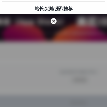
站长亲测/强烈推荐
您必须登录才能参与评论！
立即登录
暂无评论...