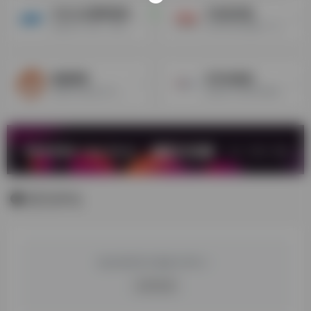
YDH义达国际物流
天创供应链
总部位于上海，经过多年发展，义达已成为集空运，海运，快件，海外仓储为一体的跨境物流综合运营商
日本FBA空海派一手庄，海派快达7工作日，可包逆算，广东上海宁波厦门整柜可接，自营海外仓退货换标中转代发
纽酷国际
京华达物流
美国FBA海运大庄，为跨境卖家提供亚马逊FBA一站式国际物流服务
总部位于深圳市坂田天安云谷，目前在全球已成立十家子公司，并在美国，香港设有仓储物流中心
暂无评论
您必须登录才能参与评论！
立即登录