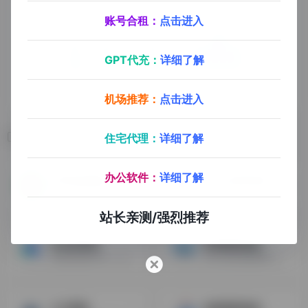
账号合租：
点击进入
GPT代充：
详细了解
机场推荐：
点击进入
相关导航
住宅代理：
详细了解
办公软件：
详细了解
杭州绿色物流
FedEx联邦快递
6LS全球数字物流综合服务平台，打造海底捞式跨境物流服务，让货物全球畅通无阻
联邦快递FedEx是一家国际性速递集团，提供隔夜快递，地面快递，重型货物运送，文件复印及物流服务
站长亲测/强烈推荐
点达供应链
美易国际物流
点达供应链12年，专注欧洲物流与海外仓
专注为跨境电商客户提供海运整柜/散拼，快递/空派，卡航，铁路等包税双清门到门服务