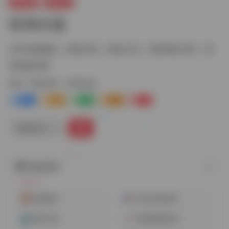
跨境电商
物流货代
前海乐递
日本专线物流，跨境大货，跨境小包，自营海外仓等，是
空海派庄家
标签：
物流货代
前海乐递
0
1-
0
0
1
链接直达
随机网址
纽酷国际
FedEx联邦快递
堡森三通
智索通国际物流