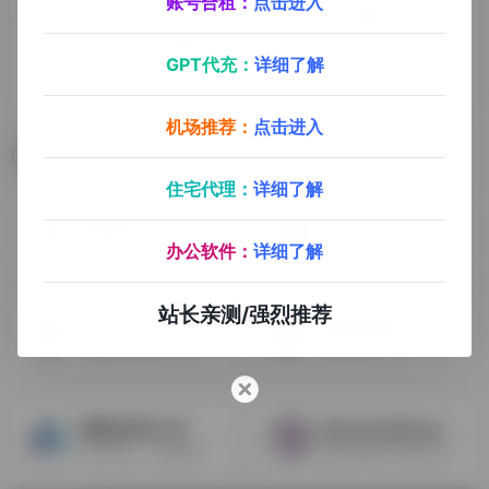
账号合租：
点击进入
GPT代充：
详细了解
机场推荐：
点击进入
相关导航
住宅代理：
详细了解
卖家精灵
CaptainBI
查竞品出单词，流量词，关键词精准搜索量，购买量
选品调研，ASIN反查，海量热词，免费搜
办公软件：
详细了解
站长亲测/强烈推荐
Keyword Tool
鸥鹭关键词工具
免费好用的跨平台多地区多语言关键词搜索网站
精准找词，扩词，反查出单词，变体流量分析，广告监控
领星自动化广告
MerchantWords
Asin反查，一键转投，分时策略，关键词排名监控，出单词分析
拥有海量亚马逊关键词数据，关键词挖掘必备