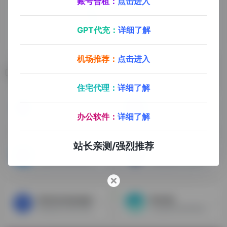
账号合租：
点击进入
GPT代充：
详细了解
机场推荐：
点击进入
相关导航
住宅代理：
详细了解
Woobox
Tailwind
通过一个营销平台打造无尽的营销活动
分析Pin和INS的数据，帖子预设
办公软件：
详细了解
站长亲测/强烈推荐
Iconosquare
Emplifi
主要针对INS和FB的数据分析
分析任意FB Page 粉丝国家构成及最近6个月粉丝增长情况
Activecampaign
Quintly
简便的电子邮件营销
社交媒体分析和管理平台