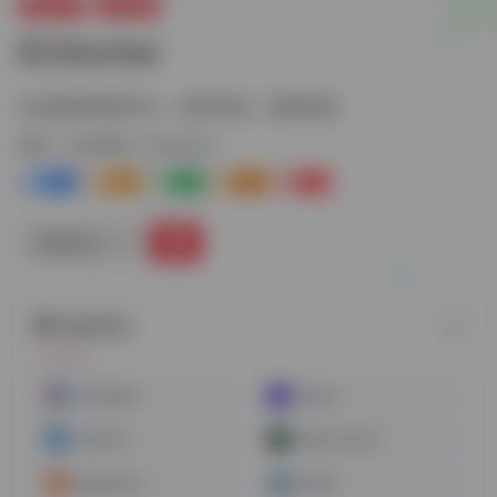
海外推广
社交营销
EClincher
社交媒体管理平台，定时发送，回复消息
标签：
社交营销
EClincher
0
0
0
0
0
链接直达
随机网址
Socialpeta
Khoros
Tailwind
Sprout Social
Agorapulse
Emplifi