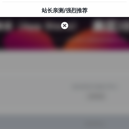
站长亲测/强烈推荐
您必须登录才能参与评论！
立即登录
暂无评论...