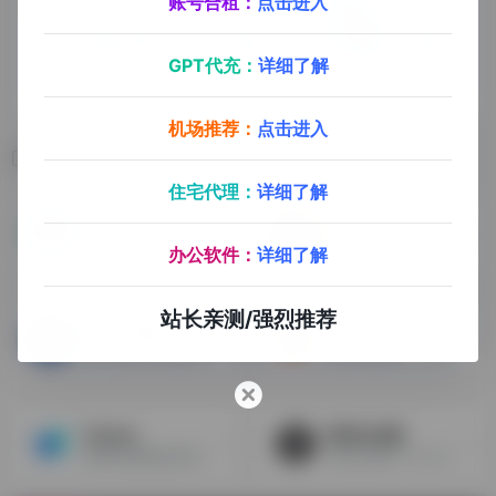
账号合租：
点击进入
GPT代充：
详细了解
机场推荐：
点击进入
相关导航
住宅代理：
详细了解
scrcpy
Xmind
免费开源安卓投屏软件scrcpy，高画质、高帧率，自动同步声音
思维导图和头脑风暴软件
办公软件：
详细了解
站长亲测/强烈推荐
AnLink安联
Email-hunter
免费的安卓手机投屏工具，支持所有品牌的Android手机，WiFi和USB连接，仅支持Windows系统
输入网址域名，可以查找有没有相关的邮件地址
ToDesk
密码生成器
免费的电脑端远程控制工具，体验流畅
快速生成独一无二且安全、随机的密码，以保持网络账户安全。