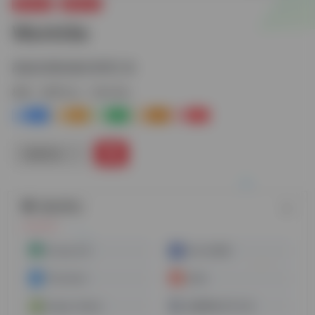
常用工具
效率办公
Worktile
高效实用的项目管理工具
标签：
效率办公
Worktile
4
4-
3
2+
3
链接直达
随机网址
Scrcpy GUI
AnLink安联
Processon
islide
Slogan-Maker
批量网站打开工具