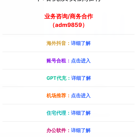
业务咨询/商务合作
（adm9859）
海外抖音：
详细了解
账号合租：
点击进入
GPT代充：
详细了解
际网络商务总监
佟桥-神倍宝品牌创始人
雷神国际专注于TO B的海外组网，主要场景：跨境电商 跨国办公 TK直播等，质优价廉的出海带宽专线资源
机场推荐：
点击进入
住宅代理：
详细了解
乐公会
彭超云-星辉科技总经理
TK 娱乐公会直营:印尼、马来、东、俄罗斯、西班牙语区(其他地区筹备中)友荐:台湾、日本、越南、新加坡
办公软件：
详细了解