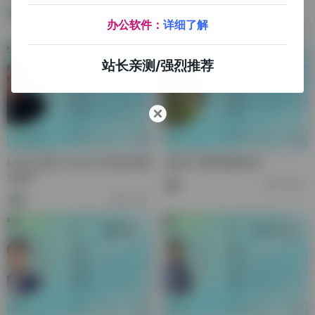
东）电商负责人
51,870
办公软件：
详细了解
45,172
站长亲测/强烈推荐
Morgan夏-AsiaEcs华东区招商
刘妙长-网络搭建技术
负责人
20,652
17,120