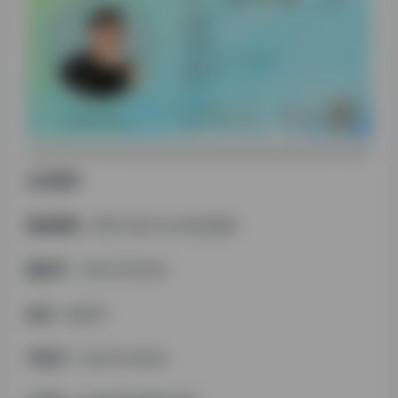
会员资料
微信昵称：
周百川@Tiktok创业服务
微信号：
18020782646
姓名：
鲸喜哥
手机号：
18020782646