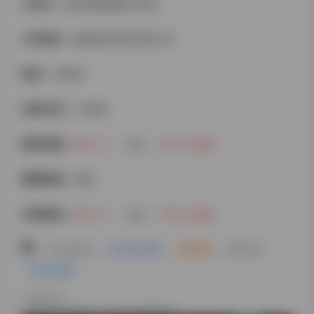
公司名：
泉州鲸妈妈数字科技
公司地址：
福建省/泉州市/晋江市
职务：
总经理
自我介绍：
Tk玩家
拥有资源：
数字人
，无人，
半无人直播
需要资源：
货盘
主要标签：
数字人
、无人、
半无人直播
# 平台会员
# 半无人直播
# 周中鹏
# 数字人
# 无人直播
©
版权声明
文章版权归作者所有，未经允许请勿转载。