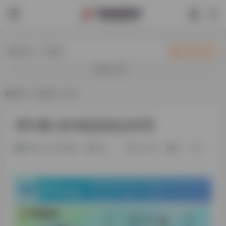
热门（广告位）
立即入驻
欢迎入驻！
首页
•
平台会员
•
正文
周中鹏-泉州鲸妈妈总经理
2年前 (2024)更新
旧人
28,470
0
0