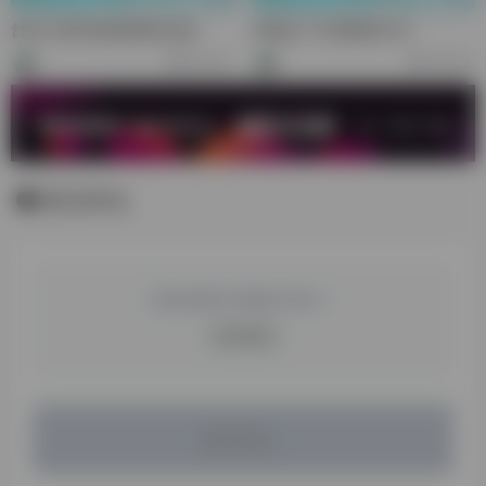
舒克-站斧浏览器商务总监
洪铭志-TK后勤部CEO
30,579
79,478
暂无评论
您必须登录才能参与评论！
立即登录
暂无评论...