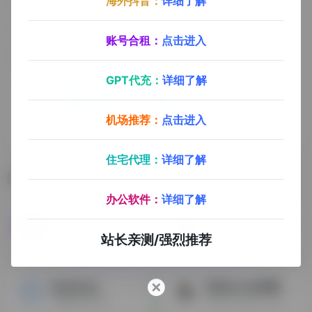
海外抖音：
详细了解
账号合租：
点击进入
GPT代充：
详细了解
机场推荐：
点击进入
住宅代理：
详细了解
相关导航
办公软件：
详细了解
Tome
ChatGPT
一款AI驱动的PPT/幻灯片内容辅助生成工具
‌‌ChatGPT是‌OpenAI研发的一款聊天机器人程序，能完成撰写邮件、论文、脚本、文案、翻译和代码等多种任务。‌
站长亲测/强烈推荐
Synthesia
Midjourney绘画
AI视频生成平台
‌Midjourney‌是一款专注于通过文字生成图片的AI绘画工具。