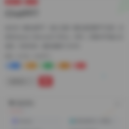
视频工具
AI工具
ChatPPT
命令式一键生成PPT，输入主题一键生成完整PPT文档，支
持Windows | Microsoft Office、WPS，开通VIP可输入共
创码：1695606，额外获赠1个月VIP。
标签：
AI工具
ChatPPT
0
1-
0
0
0
链接直达
随机网址
Runway
账号合租平台（环球巴士）