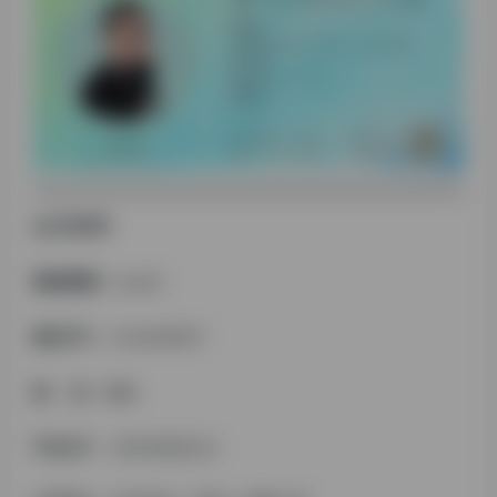
会 员 资 料
微信昵称：
yuanh
微 信 号 ：
Crack00007
姓 名：
胡缘
手 机 号
：
15810869233