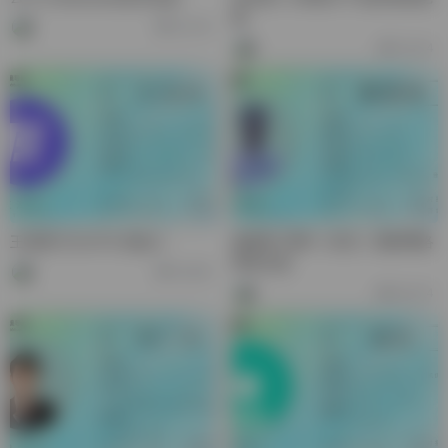
板
50,752
74,144
王海洲-EchoTik 创始人
秦家林-雷神（武汉）国际网络
商务总监
53,825
63,014