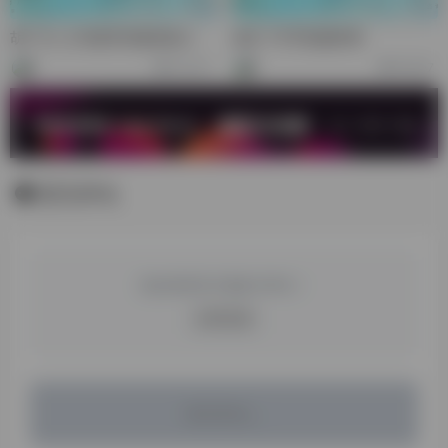
胡广生-义乌链享传媒创始人
成文-TK手机服务商
33,577
58,567
暂无评论
您必须登录才能参与评论！
立即登录
暂无评论...