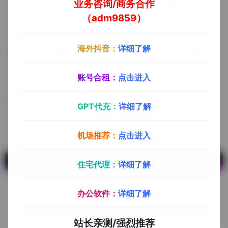
高并发不限速中转API
银河录像局
业务咨询/商务合作
我们提供 AI 接口聚合管理，让您能够轻松一站式接入各种 AI 服务，价格优惠，仅需 1.5 元即可购买1美刀额度，注册即送0.2刀，不限时间，按量计费。
账号合租平台，购买优惠码：explorer666。银河录像局可提供部分AI平台账号，音视频平台账号（Netflix，ChatGPT Plus，Midjourney Spotify，Disney，PS，Youtube，Office 365，Notion，Apple ID，Google账号，ChatGPT Plus代充）
（adm9859）
海外抖音：
详细了解
本地搭建ChatGPT教程（免翻墙）
ChatGPT注册教程
10分钟搭建个人专属ChatGPT！开启无限制自由使用模式！
ChatGPT注册教程
账号合租：
点击进入
ChatGPT登录教程
ChatGPT账号改密
GPT代充：
详细了解
ChatGPT登录教程
ChatGPT账号改密
机场推荐：
点击进入
住宅代理：
详细了解
办公软件：
详细了解
站长亲测/强烈推荐