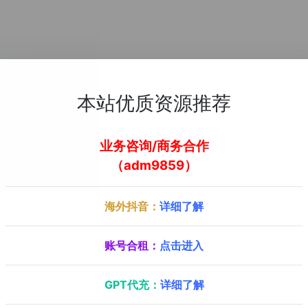
本站优质资源推荐
业务咨询/商务合作
（adm9859）
海外抖音：
详细了解
账号合租：
点击进入
GPT代充：
详细了解