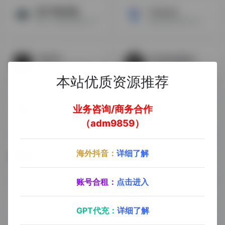
图片背景消除
Tvcbook
图片一键背景消除工具
激发创意的创作平台
TOPYS
CreativeMass
全球顶尖的创意分享平台
全球创意导航网站，你的灵感来源
本站优质资源推荐
Foter
Visualhunt
业务咨询/商务合作
提供免费图片和图片在线制作
国外高清图片
（adm9859）
海外抖音：
详细了解
Openfootage
Pixelmob
一个特效视频素材网站，包括360°HDRI全景、时光倒流、烟火爆炸、粒子、流体、慢动作镜头、爆炸、火灾、烟雾等特效镜头的视频。
免费的线上图库搜索引擎
账号合租：
点击进入
Clipartmax
Picography
GPT代充：
详细了解
各种特色的，各种场景式的小图标
Picography是一个由少数专业摄影师共同维护的摄影图片分享网站，提供免费高清的照片，摄影素材相当有意境