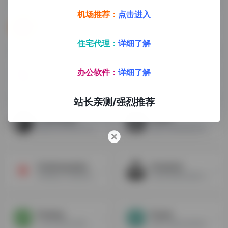
机场推荐：
点击进入
Vecteezy
Bigbigwork
这是一个通过Flickr API接口来实现关键词搜索的图片资源类网站，基本上搜寻时已中文或英文皆可，但找到的图片可能会不太一样，如果没有合适的图片，可以用不同语言进行搜索。
21.1亿创意设计，设计素材，摄影大图，并且保持每日更新量在25万张以上
住宅代理：
详细了解
Zoommyapp
500px
办公软件：
详细了解
一款桌面客户端应用，支持Windows,macOS，Linux，聚合了多达50家的高质量图片网站，可以通过关键字和emoji快速搜索需要的图片，可以通过颜色和形状快速筛选图片
一个致力于摄影分享，发现，售卖的专业平台
站长亲测/强烈推荐
Freeimages
BURST
拥有300000多个免费素材，免费图片：照片、矢量、剪贴画、图标、PSD 等
很多不同种类的高清图片，可用于网站或者商业化
Gratisography
Unsplash
每周都会上传新的免费高清大图，适合个人与商用
高品质免费高清图片/摄影照片/设计素材资源网站之一，免费无版权
Pixabay
Pexels
可在任何地方使用，免费正版图片和视频，可以进行商业使用
免费下载高品质的图片，可以进行商业使用，全部免费