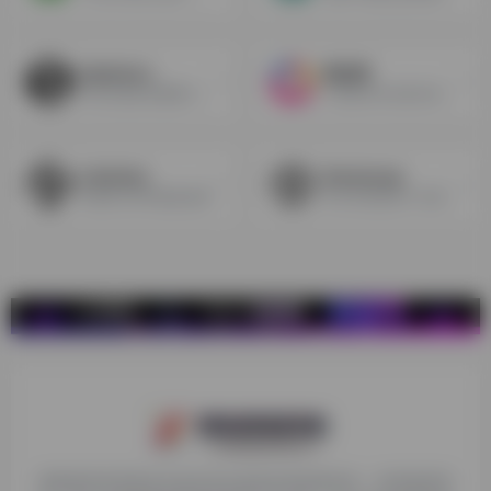
Splitshire
图虫网
高清无版权免费图片网站
汇集海内外优质内容资源，图片素材超4亿张，高清视频超2000万条
LifeoFpix
Stocksnap
免费高分辨率摄影素材
每天添加新的CC0图像，不受版权限制
探险家跨境导航旨在提供有价值的跨境电商资讯、跨境电商资