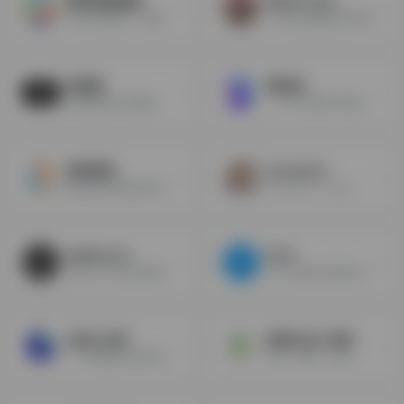
国歌国旗国徽
SEEK FLAG
世界各国国歌、国旗和国徽查询
分享各国国旗图片网站
找国旗
壁纸湖
国家国旗,组织旗帜,地区旗帜,矢量图SVG、PNG素材免费下载
一个可以免费下载高清手机壁纸的网站，无广告。
极简壁纸
konachan
极简壁纸算是国内壁纸网站的佼佼者，该网站无需登录即可下载喜欢的壁纸。网站内收录了非常多的高质量4K/8K壁纸，可以直接免费下载。
konachan（k 站）是一个可以搜索动漫壁纸的网站，二次元超清图片下载站，包含动漫同人图和游戏内图。
Wallhaven
Pixiv
WallHaven是互联网上公认的超高清壁纸搜索引擎。相比一些图库不全，广告遍地，收费下载的壁纸网站，Wallbase简直就是业界良心。
Pixiv站是全世界最大的日式插画交流网站，各种大触云集，不光有日本知名插画家，中国，韩国，美国等国家的绘画高手也聚会于此互相交流。
在线工具库
链接生成二维码
一个免费提供各种网络资源，在线工具，实用软件，设计素材的导航网站-知行集工具库
文本，网址，图片，音视频等生成二维码，静态码，动态码，批量生成二维码。