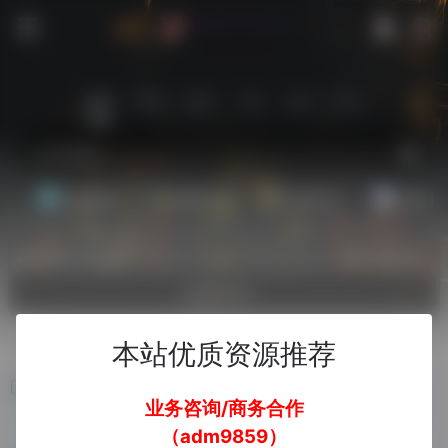
站内
常用
搜索
工具
社区
生活
基础教程
翻译工具
效率办公
配音素
热门（广告位）
立即入驻
欢迎入驻！
本站优质资源推荐
Windows 客户端
业务咨询/商务合作
（adm9859）