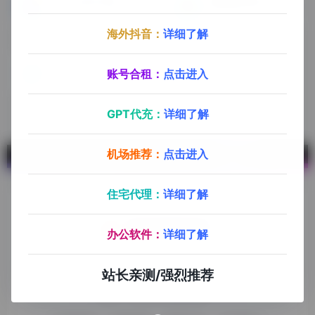
九十分软件导航
精选稳定机场
九十分软件导航专注于互联网软件资源分享，旨在为平台会员提供各种免费实用、有价值的软件工具，持续分享电脑端和手机端软件安装、玩机攻略、网络资源。
通过对比市面上所有机场服务的稳定性、价格、知名度、性价比等，我们选出了其中几家相对可靠的机场代理服务商，供大家选择使用。不懂的地方，咨询客服微信：mk85182
海外抖音：
详细了解
uptodown
账号合租：
点击进入
一个多平台应用下载工具，可下载安卓APK安装包，以及windows，mac桌面应用
GPT代充：
详细了解
机场推荐：
点击进入
住宅代理：
详细了解
办公软件：
详细了解
探险家跨境导航旨在提供有价值的跨境电商资讯、跨境电商资
站长亲测/强烈推荐
源，致力于帮助更多跨境玩家学习与交流，助力出海品牌快速
发展，让业务上线更高效！