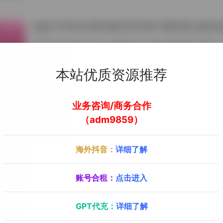
免拔卡TikTok/海外版抖音详细下载安装注册全
有很多安卓端的小伙伴，想安装TikTok却又不知道怎么安装
不能正常使用，能正常使用了，又不知道怎么注册账号... 今天就在这里简单
说说。 ...
本站优质资源推荐
领取福利
业务咨询/商务合作
（adm9859）
26个追剧电影网站&轻松追剧拯救剧荒！
海外抖音：
详细了解
感谢大家一直以来对探险家资源网的不离不弃！这里每天都会
有趣的网络资源！ 发现更多精彩有趣的内容，可以Ctrl+D收藏本站！这样就
不会错过我...
账号合租：
点击进入
领取福利
GPT代充：
详细了解