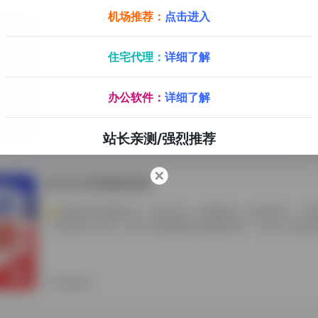
机场推荐：
点击进入
分享海报，得免费福利！！！
住宅代理：
详细了解
👉获取更多免费软件、实用工具、影视资源、粉丝福利！ 只需要完成下面这
个简单的小任务！就可以免费获取资源解压码！ 分享后截图，联系客服，
领...
办公软件：
详细了解
领取福利
站长亲测/强烈推荐
参与分享|领取福利
👉获取更多免费软件、实用工具、影视资源、粉丝福利！ 只需要完成下面这
个简单的小任务！就可以免费获取资源解
领取福利