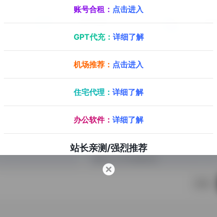
账号合租：
点击进入
IPFoxy全球代理IP
九十分软
专注于为跨境玩家提供全球独享纯净IP代理
GPT代充：
详细了解
机场推荐：
点击进入
住宅代理：
详细了解
链接地址
办公软件：
详细了解
LOGO地址
站长亲测/强烈推荐
重填