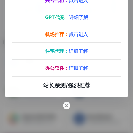
账号合租：
点击进入
GPT代充：
详细了解
机场推荐：
点击进入
相关导航
住宅代理：
详细了解
百度统计
Ahrefs
国内最大的中文网站统计分析工具
强大的SEO工具，可以分析关键词和外链
办公软件：
详细了解
站长亲测/强烈推荐
Builtwith
Majestic
查看网站是用什么开发的，技术分析工具
桌面端SEO工具，查看谁链接到你的网站
OpenLinkProfiler
BuzzStream
免费的外链查询工具，非常实用
外链管理和分析工具