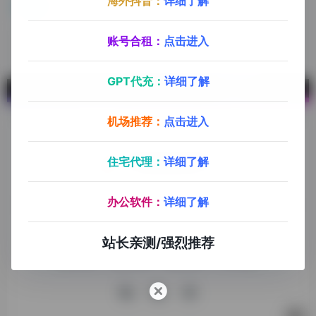
海外抖音：
详细了解
2IP
在线检测IP地址
账号合租：
点击进入
GPT代充：
详细了解
机场推荐：
点击进入
住宅代理：
详细了解
探险家跨境导航旨在提供有价值的跨境电商资讯、跨境电商资
办公软件：
详细了解
源，致力于帮助更多跨境玩家学习与交流，助力出海品牌快速
发展，让业务上线更高效！
站长亲测/强烈推荐
收录申请
免责声明
商务合作
关于我们