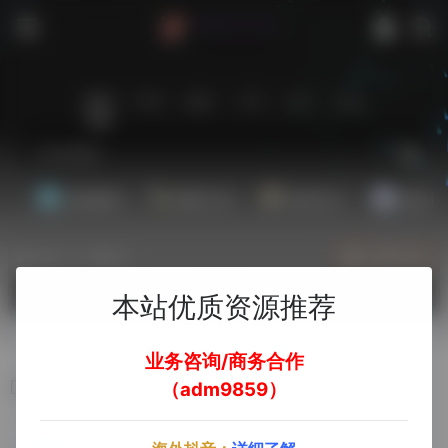
站内
常用
搜索
工具
社区
生活
基础教程
翻译工具
效率办公
配音素
热门（广告位）
立即入驻
欢迎入驻！
本站优质资源推荐
业务咨询/商务合作
2IP
（adm9859）