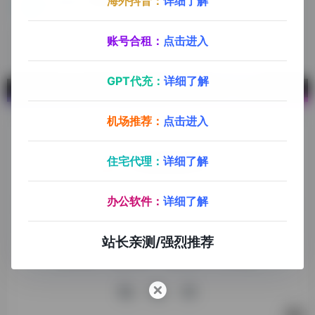
海外抖音：
详细了解
高并发不限速中转API
我们提供 AI 接口聚合管理，让您能够轻松一站式接入各种 AI 服务，价格优惠，仅需 1.5 元即可购买1美刀额度，注册即送0.2刀，不限时间，按量计费。
账号合租：
点击进入
GPT代充：
详细了解
机场推荐：
点击进入
住宅代理：
详细了解
探险家跨境导航旨在提供有价值的跨境电商资讯、跨境电商资
办公软件：
详细了解
源，致力于帮助更多跨境玩家学习与交流，助力出海品牌快速
发展，让业务上线更高效！
站长亲测/强烈推荐
收录申请
免责声明
商务合作
关于我们