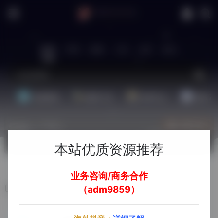
站内
常用
搜索
工具
社区
生活
基础教程
翻译工具
效率办公
配音素
热门（广告位）
立即入驻
欢迎入驻！
本站优质资源推荐
业务咨询/商务合作
AI大模型
（adm9859）