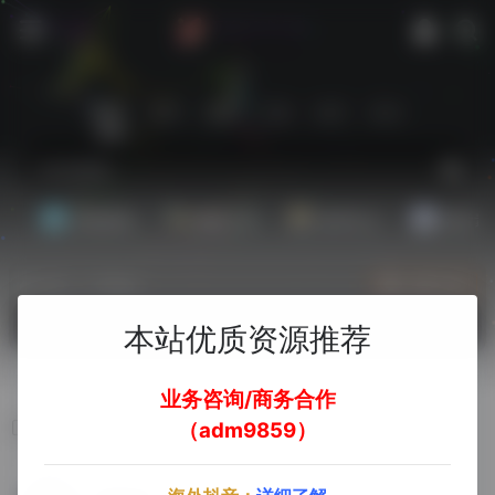
站内
常用
搜索
工具
社区
生活
基础教程
翻译工具
效率办公
配音素
热门（广告位）
立即入驻
欢迎入驻！
本站优质资源推荐
业务咨询/商务合作
AI视频换脸
（adm9859）