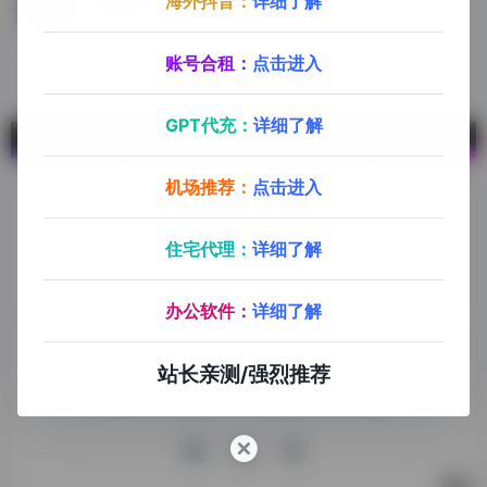
海外抖音：
详细了解
AI视频换脸
JumiFace 是一款在线人工智能换脸应用，能够生成换脸视频、照片和 GIF 动图。输入原视频+想要换脸的照片，即可输出换脸之后的视频。
账号合租：
点击进入
GPT代充：
详细了解
机场推荐：
点击进入
住宅代理：
详细了解
探险家跨境导航旨在提供有价值的跨境电商资讯、跨境电商资
办公软件：
详细了解
源，致力于帮助更多跨境玩家学习与交流，助力出海品牌快速
发展，让业务上线更高效！
站长亲测/强烈推荐
收录申请
免责声明
商务合作
关于我们